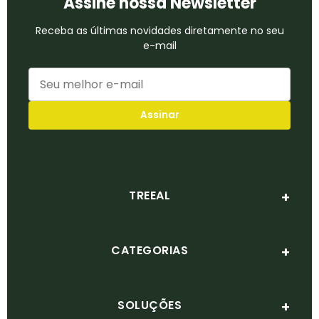
Assine nossa Newsletter
Receba as últimas novidades diretamente no seu
e-mail
Assinar
TREEAL
Quem Somos
Diferenciais
CATEGORIAS
Abra sua conta PJ
Dicas Financeiras
Meios de pagamento
SOLUÇÕES
BaaS